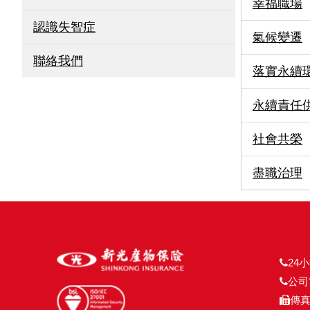
幸福職場
認識失智症
氣候變遷
聯絡我們
落實永續
永續責任
社會共榮
盡職治理
24小
公司電
傳真號