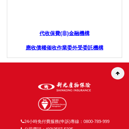
代收保費(非)金融機構
應收債權催收作業委外受委託機構
24小時免付費服務(申訴)專線：0800-789-999