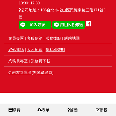
13:30~17:30
公司地址：105台北市松山區民權東路三段171號3
樓
會員專區
|
客服信箱
|
服務據點
|
網站地圖
好站連結
|
人才招募
|
隱私權聲明
業務員專區
|
業務員下載
金融友善專區(無障礙網頁)
繳費
表單
據點
網投