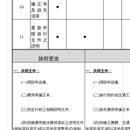
據正本
●
10
及損失
清單
重新申
辦旅行
●
●
11
文件之
證明
旅程更改
一、共同文件：
一、共同文件：
(
一
)
理賠申請書。
(
一
)
理賠申請書。
(
二
)
費用單據正本。
(
二
)
旅行契約或交通工
(
三
)
預定行程之相關證明文件。
(
三
)
損失費用單據正本
(
四
)
預繳費用無法獲得退款之證明文件
(
四
)
預繳之團費、交通
(
例如退款規定
)
或以其他非貨幣形式
(
例如
如退款規定
)
或以其他非貨