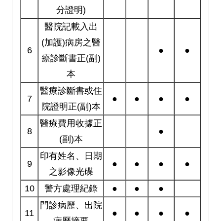
分證明)
醫院記載入出
(加護)病房之醫
6
●
●
療診斷書正(副)
本
醫療診斷書或住
7
●
●
●
●
院證明正(副)本
醫療費用收據正
8
●
(副)本
印有姓名、日期
9
●
●
●
●
之影像光碟
10
警方處理紀錄
●
●
●
門診病歷、出院
11
●
●
●
●
病歷摘要