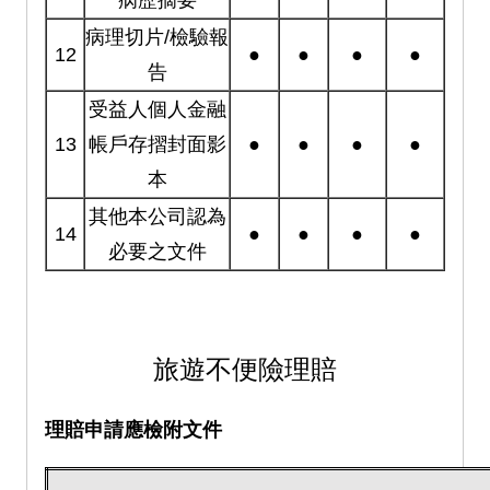
病理切片/檢驗報
12
●
●
●
●
告
受益人個人金融
13
帳戶存摺封面影
●
●
●
●
本
其他本公司認為
14
●
●
●
●
必要之文件
旅遊不便險理賠
理賠申請應檢附文件