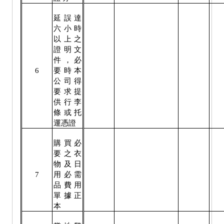
延誤達
六小時
以上之
證明文
件，必
6
要時本
公司得
要求提
供行李
條或托
運憑證
購買必
要之衣
物及日
7
用必需
品費用
單據正
本