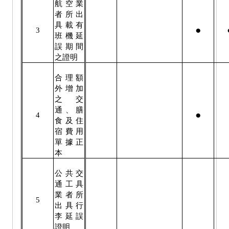
航空業
者所出
具載有
●
3
班機延
誤期間
之證明
合理額
外增加
之交
通、膳
●
4
食及住
宿費用
單據正
本
公共交
通工具
業者所
5
出具行
李延誤
證明