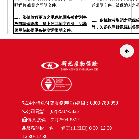
哩程數
)
償還之證明文件。
述證明文件，被保險人之
二、依據旅程更改之承保範圍各款所列事
二、依據旅程取消之承保
故申請理賠者，除上述共同文件外，另參
外，另參保單條款提供各
保單條款提供各款所需證明文件。
24小時免付費服務(申訴)專線：0800-789-999
公司電話：(02)2507-5335
傳真號碼：(02)2504-6312
服務時間：週一~週五(上班日) 8:30~12:30，
13:30~17:30