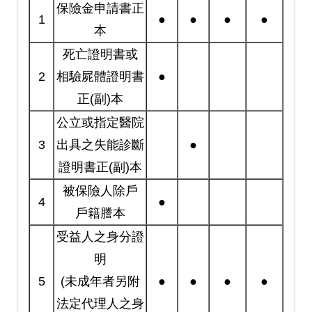
保險金申請書正
1
●
●
●
●
本
死亡證明書或
2
相驗屍體證明書
●
正(副)本
公立或指定醫院
3
出具之失能診斷
●
證明書正(副)本
被保險人除戶
4
●
戶籍謄本
受益人之身分證
明
5
(未成年者另附
●
●
●
●
法定代理人之身