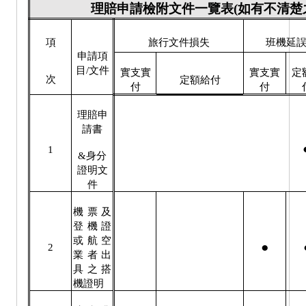
理賠申請檢附文件一覽表
(
如有不清楚
項
旅行文件損失
班機延
申請項
目
/
文件
實支實
實支實
定
次
定額給付
付
付
理賠申
請書
1
&
身分
證明文
件
機票及
登機證
或航空
●
2
業者出
具之搭
機證明