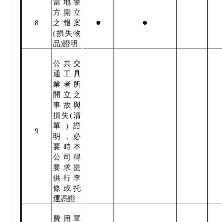
當地警
方開立
●
●
8
之報案
(
損失物
品
)
證明
公共交
通工具
業者所
開立之
事故與
損失
(
清
單
)
證
9
明，必
要時本
公司得
要求提
供行李
條或托
運憑證
費用單