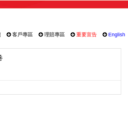
續
客戶專區
理賠專區
重要宣告
English
卷