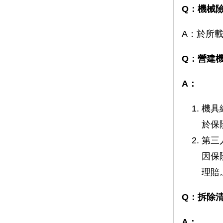
Q：機械
A：於所
Q：營建
A：
機具
於保
第三
因保
理賠
Q：拆除
A：