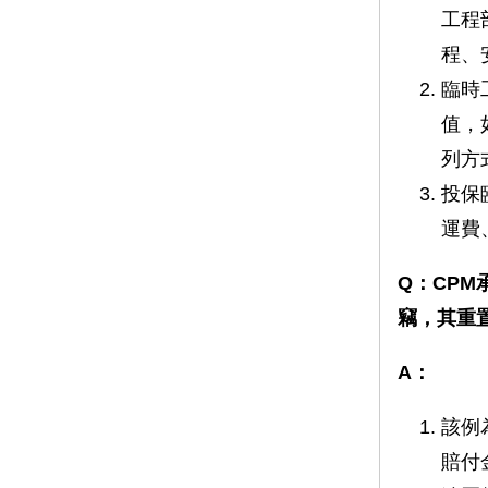
工程
程、
臨時
值，
列方
投保
運費
Q：CPM
竊，其重
A：
該例
賠付金額