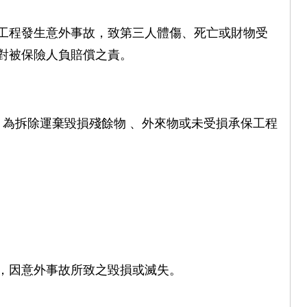
工程發生意外事故，致第三人體傷、死亡或財物受
對被保險人負賠償之責。
為拆除運棄毀損殘餘物 、外來物或未受損承保工程
，因意外事故所致之毀損或滅失。