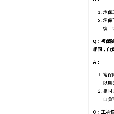
承保
承保
復，
Q：複保
相同，自負
A：
複保
以期
相同
自負
Q：
主承