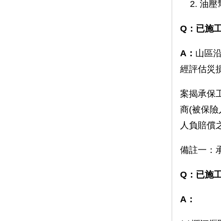
油壓
Q：已施
A：
山區
經評估災
案揭承保
商(被保
人負賠償
備註一：
Q：已施
A：