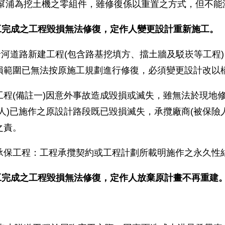
幫浦為挖土機之零組件，雖修復係以重置之方式，但不能
工完成之工程毀損無法修復，定作人變更設計重新施工。
沿河道路新建工程(包含路基挖填方、擋土牆及駁崁等工程
損範圍已無法按原施工規劃進行修復，必須變更設計改以
工程(備註一)因意外事故造成毀損或滅失，雖無法於現地
險人)已施作之原設計路段既已毀損滅失，承攬廠商(被保險
之責。
承保工程：工程承攬契約或工程計劃所載明施作之永久性
工完成之工程毀損無法修復，定作人放棄原計畫不再重建