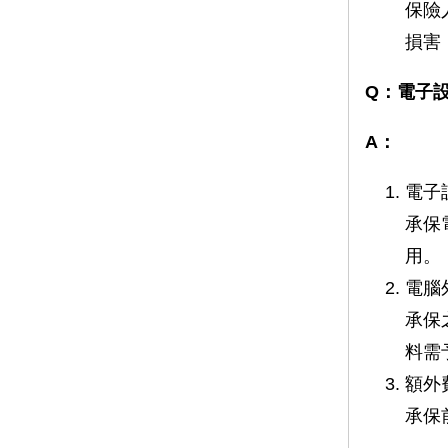
保險
損害
Q：電子
A：
電子
承保
用。
電腦
承保
料需
額外
承保