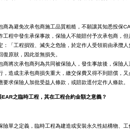
包商為避免次承包商施工品質粗糙，不願讓其知悉投保C
作工程中發生承保事故，保險人不能賠付予次承包商，但
定：「工程損毀、滅失之危險，於定作人受領前由承攬人
回復原狀，因此並無損失。
包商將次承包商列為共同被保險人，發生事故後，保險人
行，造成主承包商損失重大，繳交保費又得不到賠償，又
應要求保險人加批受益人條款，或賠款逕付定作人條款。
R與EAR之臨時工程，其在工程合約金額之意義？
保險單之定義，臨時工程為建造或安裝永久性結構物、工