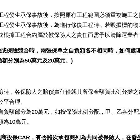
工程發生承保事故後，按照原有工程範圍必須重複施工之
工程發生承保事故後，為進行修復工程時，若毀損標的物
或根據工程合約屬於被保險人之責任而需予以清除運棄者
險或保險競合時，兩張保單之自負額各不相同時，如何處理
額分別為50萬元及20萬元。)
險時，各保險人之賠償責任僅就其所保金額負比例分攤之
公平合理。
自負額部分為20萬元，如按保險比例分配，甲、乙各分配
額為10萬元。
包商投保CAR，有否將次承包商列為共同被保險人，在發