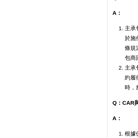
A：
主承
於施
條規
包商
主承
約履
時，
Q：CA
A：
根據