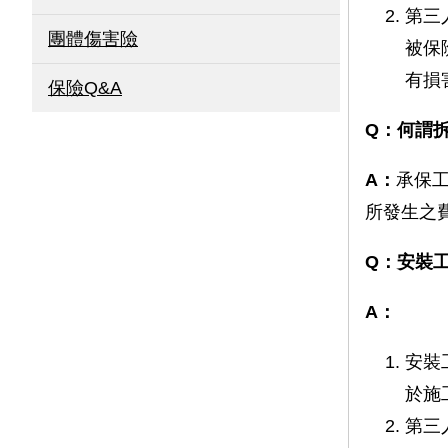
第三
團體傷害險
被保
有損
保險Q&A
Q：何謂
A：
承保
所發生之
Q：安裝
A：
安裝
於施
第三