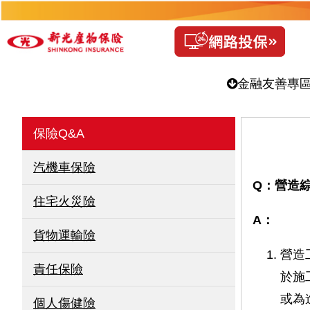
金融友善專
保險Q&A
汽機車保險
Q：營造
住宅火災險
A：
貨物運輸險
營造
責任保險
於施
或為
個人傷健險