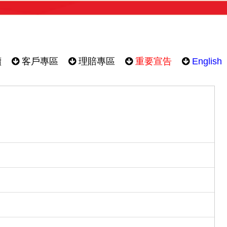
續
客戶專區
理賠專區
重要宣告
English