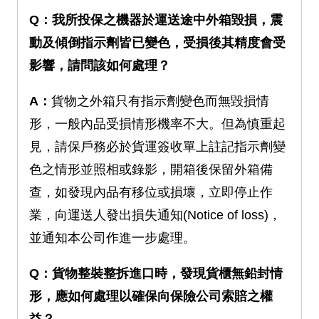
Q：我所投保之機器於運送途中外箱毀損，震
動及傾倒指示劑皆已變色，受損後其精度會受
影響，請問該如何處理？
A：
貨物之外箱只有指示劑變色而無毀損情
形，一般內品受損情形機率不大。但為慎重起
見，請保戶務必於貨運簽收單上註記指示劑變
色之情形並照相或錄影，開箱後保留外箱備
查，如發現內品有移位或損壞，立即停止作
業，向運送人發出損失通知(Notice of loss)，
並通知本公司作進一步處理。
Q：貨物整裝整拆進口時，發現貨櫃無鉛封情
形，應如何處理以確保向保險公司索賠之權
益？