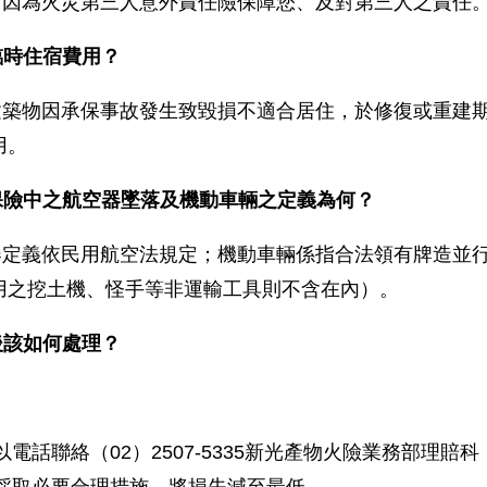
。因為火災第三人意外責任險保障您、及對第三人之責任
臨時住宿費用？
建築物因承保事故發生致毀損不適合居住，於修復或重建
用。
保險中之航空器墜落及機動車輛之定義為何？
器定義依民用航空法規定；機動車輛係指合法領有牌造並
用之挖土機、怪手等非運輸工具則不含在內）。
後該如何處理？
以電話聯絡（02）2507-5335新光產物火險業務部理賠科
採取必要合理措施，將損失減至最低。