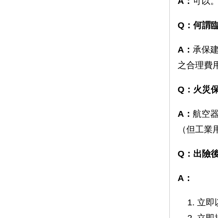
A：
可以
Q：何謂
A：
承保
之合理費
Q：火災
A：
航空
（但工業
Q：出險
A：
立即
立即