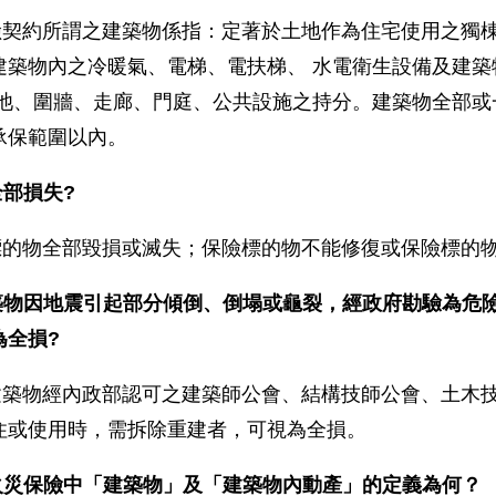
險契約所謂之建築物係指：定著於土地作為住宅使用之獨棟
建築物內之冷暖氣、電梯、電扶梯、 水電衛生設備及建
泳池、圍牆、走廊、門庭、公共設施之持分。建築物全部或
承保範圍以內。
全部損失?
標的物全部毀損或滅失；保險標的物不能修復或保險標的
築物因地震引起部分傾倒、倒塌或龜裂，經政府勘驗為危
為全損?
建築物經內政部認可之建築師公會、結構技師公會、土木
住或使用時，需拆除重建者，可視為全損。
火災保險中「建築物」及「建築物內動產」的定義為何？