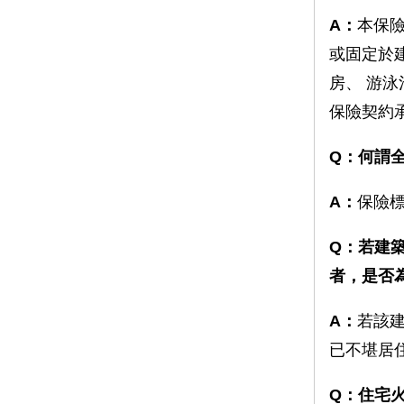
A：
本保
或固定於
房、 游
保險契約
Q：何謂
A：
保險
Q：若建
者，是否
A：
若該
已不堪居
Q：住宅