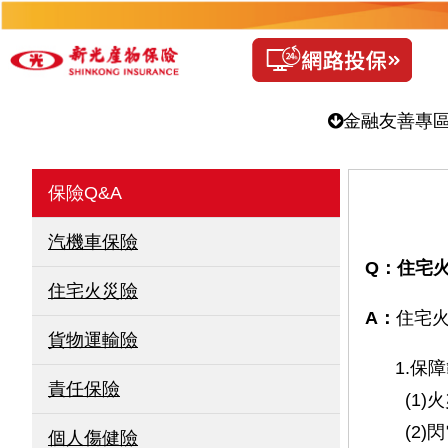
金融友善專
保險Q&A
汽機車保險
Q：住宅
住宅火災險
A：
住宅
貨物運輸險
1.保障
責任保險
(1)火
(2)閃
個人傷健險