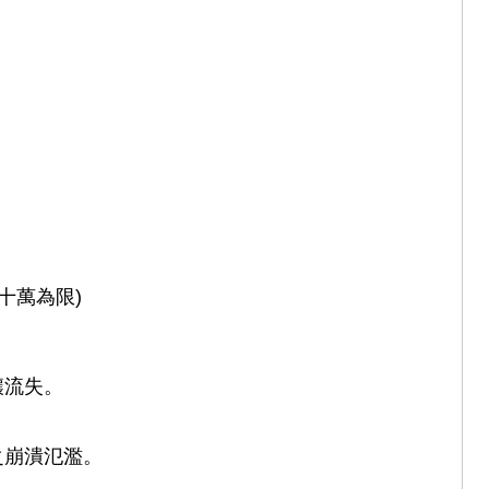
十萬為限)
壤流失。
之崩潰氾濫。