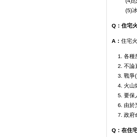
(4)恐
(5)冰
Q：
住宅
A：
住宅
各種
不論
戰爭
火山
要保
由於
政府
Q：在住