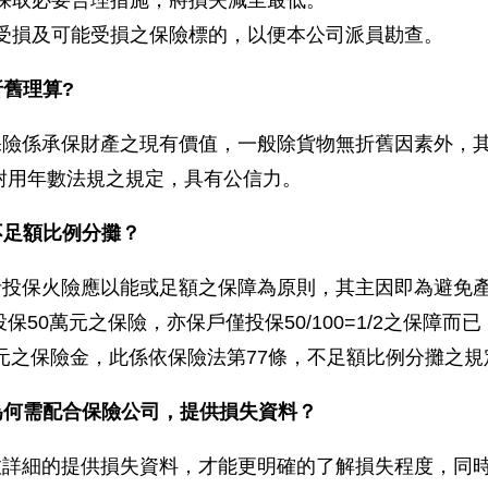
受損及可能受損之保險標的，以便本公司派員勘查。
折舊理算?
保險係承保財產之現有價值，一般除貨物無折舊因素外，
耐用年數法規之規定，具有公信力。
不足額比例分攤？
者投保火險應以能或足額之保障為原則，其主因即為避免產
保50萬元之保險，亦保戶僅投保50/100=1/2之保障
5萬元之保險金，此係依保險法第77條，不足額比例分攤之
為何需配合保險公司，提供損失資料？
愈詳細的提供損失資料，才能更明確的了解損失程度，同