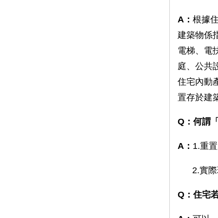
A：
根據
建築物係
電梯、電
庭、公共
住宅內動
置存於建
Q：何謂
A：
1.
2.實際
Q：住宅