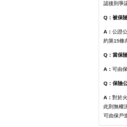
認後則爭
Q：被保
A：
公證
約第15
Q：當保
A：
可由
Q：保險
A：
對於
此則無權
可由保戶