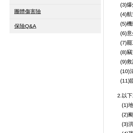
(3)爆
團體傷害險
(4)航
(5)機
保險Q&A
(6)意
(7)罷
(8)竊
(9)救
(10)
(11)
2.以下
(1)地
(2)颱
(3)洪