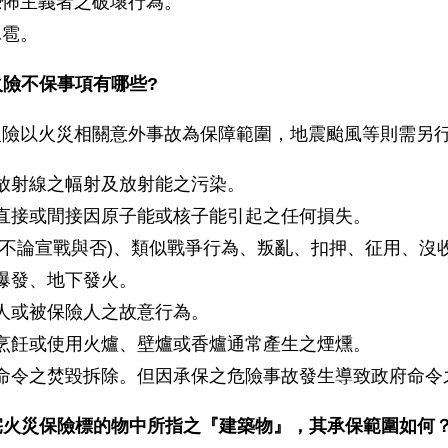
怖主義者之破壞行為。
雹。
火險不保事項有哪些?
火險以火災相關意外事故為保障範圍，地震颱風等則需另
放射線之幅射及放射能之污染。
直接或間接因原子能或核子能引起之任何損失。
(不論宣戰與否)、類似戰爭行為、叛亂、扣押、征用、沒
爆發、地下發火。
人或被保險人之故意行為。
烹飪或使用火爐、壁爐或香爐通常產生之煙燻。
命令之焚毀拆除。但因承保之危險事故發生導致政府命令
宅火災保險標的物中所指之『建築物』，其承保範圍如何