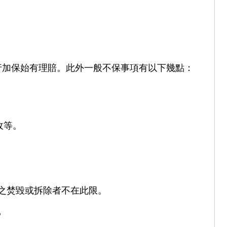
行加保始有理賠。此外一般不保事項有以下幾點：
收等。
之焚毀或拆除者不在此限。
？