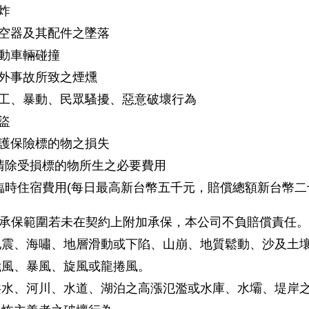
炸
空器及其配件之墜落
動車輛碰撞
外事故所致之煙燻
工、暴動、民眾騷擾、惡意破壞行為
盜
護保險標的物之損失
清除受損標的物所生之必要費用
臨時住宿費用(每日最高新台幣五千元，賠償總額新台幣二
承保範圍若未在契約上附加承保，本公司不負賠償責任。
震、海嘯、地層滑動或下陷、山崩、地質鬆動、沙及土
風、暴風、旋風或龍捲風。
水、河川、水道、湖泊之高漲氾濫或水庫、水壩、堤岸