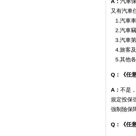
A：
汽車
又有汽車
1.汽車
2.汽車
3.汽車
4.旅客
5.其他
Q：《任
A：
不是
規定投保
強制險保
Q：《任