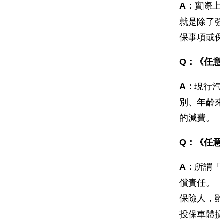
A：
實際上
就是除了
保事項或
Q：《任
A：
現行
別、年齡
的減費。
Q：《任
A：
所謂
償責任。
保險人，
投保車體