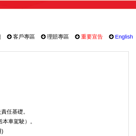
續
客戶專區
理賠專區
重要宣告
English
失責任基礎。
括本車駕駛）。
)