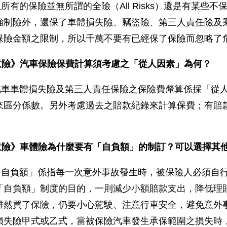
所有的保險並無所謂的全險（All Risks）還是有某
強制險外，還保了車體損失險、竊盜險、第三人責任險及
保險金額之限制，所以千萬不要有已經保了保險而忽略了
意險》汽車保險保費計算須考慮之「從人因素」為何？
汽車車體損失險及第三人責任保險之保險費釐算係採「從
來區分係數。另外考慮過去之賠款紀錄來計算保費；有賠
意險》車體險為什麼要有「自負額」的制訂？可以選擇其
「自負額」係指每一次意外事故發生時，被保險人必須自
「自負額」制度的目的，一則減少小額賠款支出，降低理
雖然買了保險，仍要小心駕駛、注意行車安全，避免意外
損失險甲式或乙式，當被保險汽車發生承保範圍之損失時