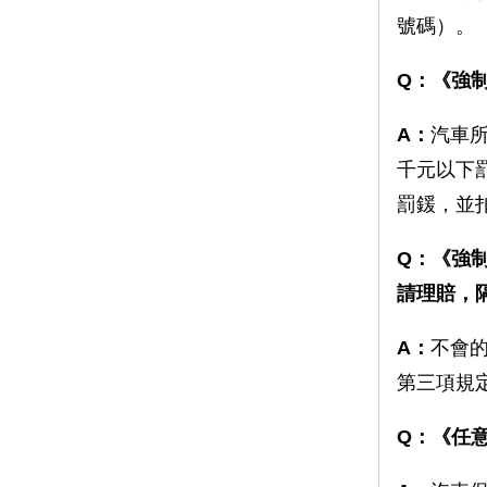
號碼）。
Q：
《強
A：
汽車
千元以下
罰鍰，並
Q：《強
請理賠，
A：
不會
第三項規
Q：《任