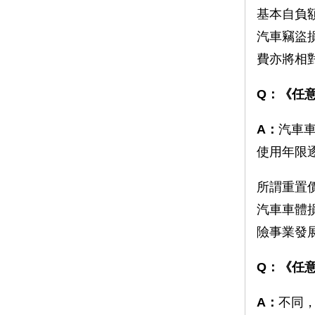
基本自負額
汽車竊盜
費亦將相
Q：《任
A：
汽車
使用年限
所謂重置
汽車車體
險事業發
Q：
《任
A：
不同，