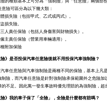
保險的種類基本上可分為「強制險」與「任意險」兩個部
任意險可區分為以下幾大類：
車體損失險（包括甲式、乙式或丙式）。
竊盜損失險。
第三人責任保險（包括人身傷害與財物損失）。
及僱主責任保險（營業用車輛適用）。
各種附加保險
意險》是否投保汽車任意險後就不用投保汽車強制險？
，汽車任意險與汽車強制險是兩種不同的保險，基本上凡
強制險，而汽車任意險是針對強制險承保範圍外之危險加
障的不足。因此萬一發生事故時優先理賠的為強制險，超
意險》我的車子保了「全險」，全險是什麼都有賠嗎？