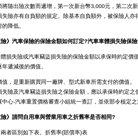
將隨出險次數而遞增，第一次新台幣3,000元，第二次新台
損失險亦有自負額的規定。除基本自負額外，被保險人亦
對的降低。
意險》汽車保險的保險金額如何訂定?汽車車體損失險保
車體損失險或汽車竊盜損失險的保險金額以承保時約定價
逐年遞減後的價值。
價值，是重新購買同一廠牌、型式新車所需支付的價值。
損失險及汽車竊盜損失險之保險金額，應以承保時約定之
展中心-汽車重置價格審查小組統一查訂，並依部令核定
意險》請問自用車與營業用車之折舊率是否相同?
兩者區別如下表。折舊率(賠償率)表