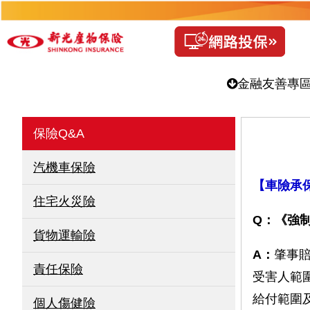
金融友善專
保險Q&A
汽機車保險
【車險承
住宅火災險
Q：《強
貨物運輸險
A：
肇事
責任保險
受害人範
給付範圍及
個人傷健險