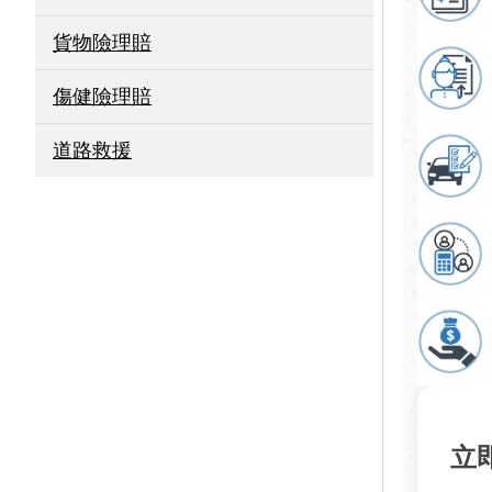
貨物險理賠
傷健險理賠
道路救援
立