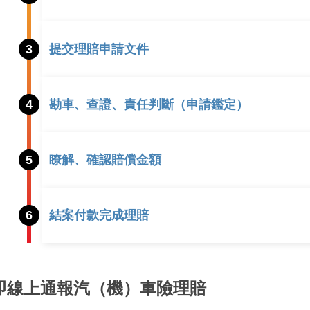
3
提交理賠申請文件
4
勘車、查證、責任判斷（申請鑑定）
5
瞭解、確認賠償金額
6
結案付款完成理賠
即線上通報汽（機）車險理賠