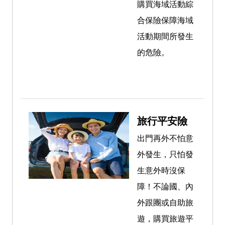
購買海域活動綜
合保險保障海域
活動期間所發生
的危險
。
旅行平安險
出門再外不怕意
外發生，只怕發
生意外時沒保
障！不論國、內
外跟團或自助旅
遊，購買旅遊平