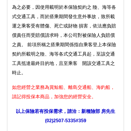
為之必要，因使用載明於本保險契約之 陸、海等各
式交通工具，而於搭乘期間發生意外事故，致所載
運之乘客受有體傷、死亡或財物 損害，依法應負賠
償責任而受賠償請求時，本公司對被保險人負賠償
之責。 前項所稱之搭乘期間係指自乘客登上本保險
契約所載明之陸、海等各式交通工具起，至該交通
工具抵達最終目的地，且至乘客離開該交通工具之
時止。
如您經營之業務為賞鯨船、離島交通船、海釣船，
請記得投保本商品，加強您的經營安全。
以上保險若有投保需求，請洽：新種險部 房先生
(02)2507-5335#359