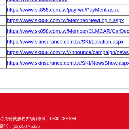
https://www.sk858.com.tw/payrwd/PayMent.aspx
https://www.sk858.com.tw/Member/NewLogin.aspx
https://www.sk858.com.tw/Member/CLMCAR/CarDec
https://www.skinsurance.com.tw/SKI/Location.aspx
https://www.sk858.com.tw/Announce/campaign/news
https://www.skinsurance.com.tw/SKI/NewsShow.a
時免付費服務(申訴)專線：0800-789-999
話：(02)2507-5335