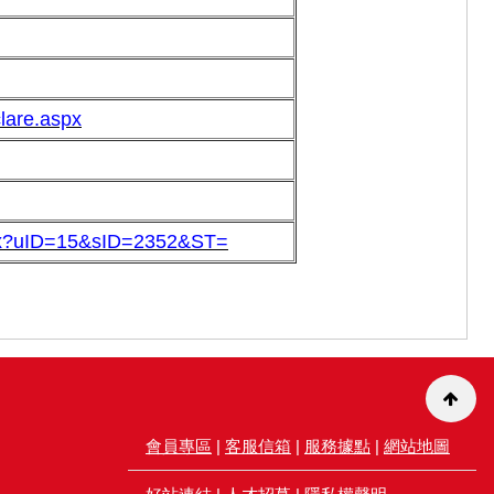
lare.aspx
spx?uID=15&sID=2352&ST=
會員專區
|
客服信箱
|
服務據點
|
網站地圖