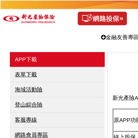
金融友善專
APP下載
表單下載
海域活動險
新光產險A
登山綜合險
客服專線
原APP功
網路會員專區
線上投保