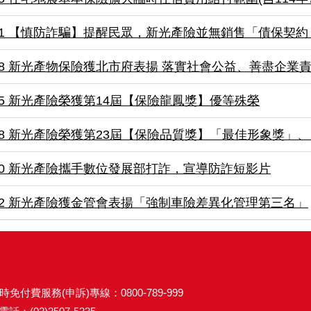
04/11 【慎防詐騙】提醒民眾，新光產險並無銷售「債保
03/18 新光產物保險獲北市府表揚 落實社會公益、善盡企業
03/05 新光產險榮獲第14屆【保險龍鳳獎】優等殊榮
01/08 新光產險榮獲第23屆【保險品質獎】「最佳形象
12/30 新光產險攜手數位發展部打詐，宣導防詐短影片
11/22 新光產險獲金管會表揚「強制車險差異化管理第三名」
時免付費服務(申訴)專線：0800-789-999