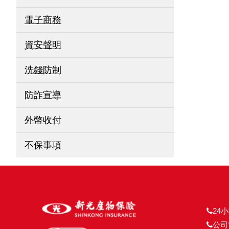
電子商務
資安聲明
洗錢防制
防詐宣導
外幣收付
不保事項
24小
公司電