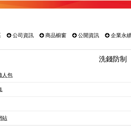
區
公司資訊
商品櫥窗
公開資訊
企業永
洗錢防制
懶人包
集
網站