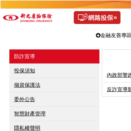
金融友善專
防詐宣導
投保須知
內政部警
個資保護法
反詐宣導
委外公告
智慧財產管理
隱私權聲明