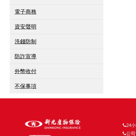
電子商務
資安聲明
洗錢防制
防詐宣導
外幣收付
不保事項
24小
公司電