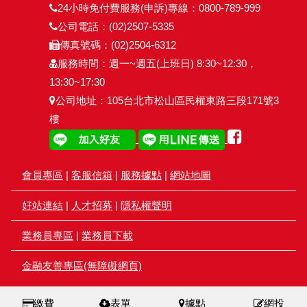
24小時免付費服務(申訴)專線：0800-789-999
公司電話：(02)2507-5335
傳真號碼：(02)2504-6312
服務時間：週一~週五(上班日) 8:30~12:30，
13:30~17:30
公司地址：105台北市松山區民權東路三段171號3
樓
會員專區
|
客服信箱
|
服務據點
|
網站地圖
好站連結
|
人才招募
|
隱私權聲明
業務員專區
|
業務員下載
金融友善專區(無障礙網頁)
繳費
表單
據點
網投