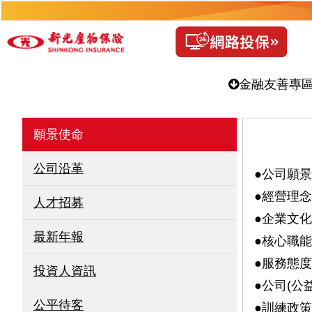
金融友善專
願景使命
公司沿革
●公司願
●經營理
人才招募
●企業文
最新年報
●核心職
●服務態
投資人資訊
●公司(公
公平待客
●訓練政