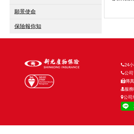
願景使命
保險報你知
24小
公司電
傳真號
服務時
公司