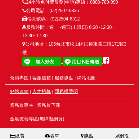
24小時免付費服務(申訴)專線：0800-789-999
公司電話：(02)2507-5335
傳真號碼：(02)2504-6312
服務時間：週一~週五(上班日) 8:30~12:30，
13:30~17:30
公司地址：105台北市松山區民權東路三段171號3
樓
會員專區
|
客服信箱
|
服務據點
|
網站地圖
好站連結
|
人才招募
|
隱私權聲明
業務員專區
|
業務員下載
金融友善專區(無障礙網頁)
繳費
表單
據點
網投