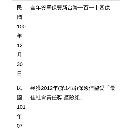
民
全年簽單保費新台幣一百一十四億
國
100
年
12
月
30
日
民
榮獲2012年(第14屆)保險信望愛「最
國
佳社會責任獎-產險組」
101
年
07