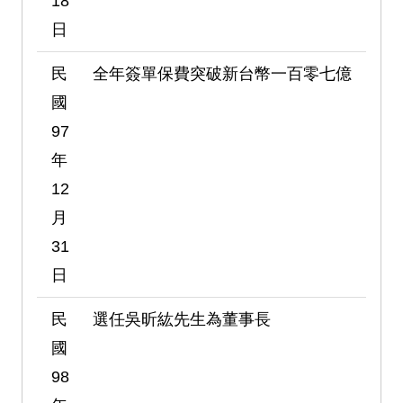
18
日
民
全年簽單保費突破新台幣一百零七億
國
97
年
12
月
31
日
民
選任吳昕紘先生為董事長
國
98