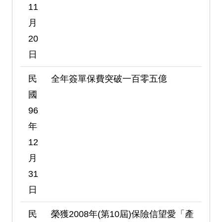
11
月
20
日
民
全年簽單保費突破一百零五億
國
96
年
12
月
31
日
民
榮獲2008年(第10屆)保險信望愛「產