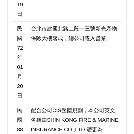
19
日
民
台北市建國北路二段十三號新光產物
國
保險大樓落成，總公司遷入營業
72
年
01
月
20
日
民
配合公司CIS整體規劃，本公司英文
國
名稱由SHIN KONG FIRE & MARINE
88
INSURANCE CO.,LTD.變更為