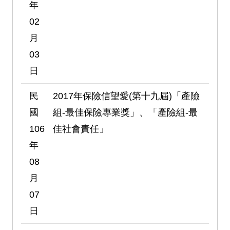
年
02
月
03
日
民
2017年保險信望愛(第十九屆)「產險
國
組-最佳保險專業獎」、「產險組-最
106
佳社會責任」
年
08
月
07
日