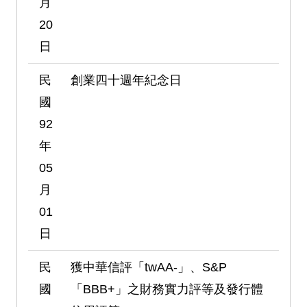
月
20
日
民
創業四十週年紀念日
國
92
年
05
月
01
日
民
獲中華信評「twAA-」、S&P
國
「BBB+」之財務實力評等及發行體