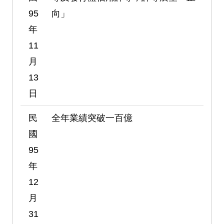
95
向」
年
11
月
13
日
民
全年業績突破一百億
國
95
年
12
月
31