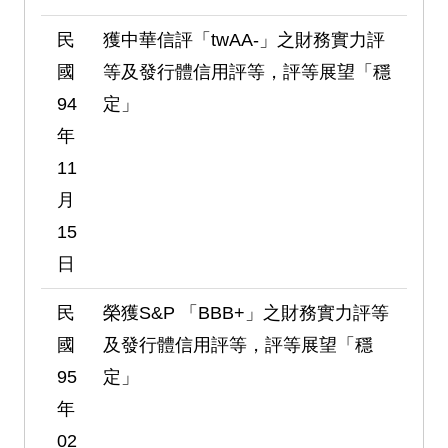
民
獲中華信評「twAA-」之財務實力評
國
等及發行體信用評等，評等展望「穩
94
定」
年
11
月
15
日
民
榮獲S&P 「BBB+」之財務實力評等
國
及發行體信用評等，評等展望「穩
95
定」
年
02