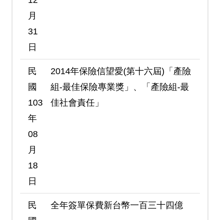
月
31
日
民
2014年保險信望愛(第十六屆)「產險
國
組-最佳保險專業獎」、「產險組-最
103
佳社會責任」
年
08
月
18
日
民
全年簽單保費新台幣一百三十四億