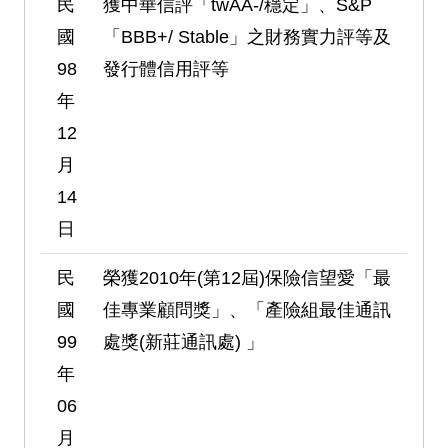
民
獲中華信評「twAA-/穩定」、S&P
國
「BBB+/ Stable」之財務實力評等及
98
發行體信用評等
年
12
月
14
日
民
榮獲2010年(第12屆)保險信望愛「最
國
佳專業顧問獎」、「產險組最佳通訊
99
處獎(新莊通訊處) 」
年
06
月