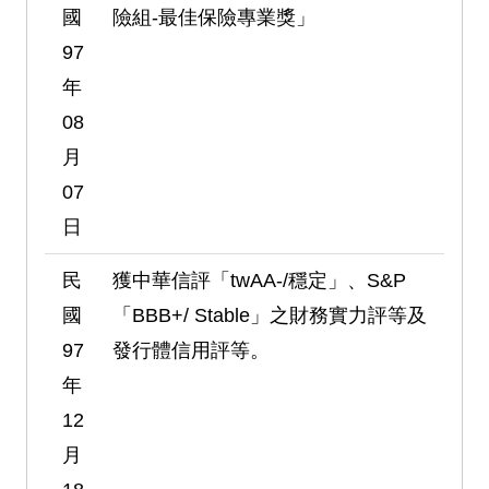
國
險組-最佳保險專業獎」
97
年
08
月
07
日
民
獲中華信評「twAA-/穩定」、S&P
國
「BBB+/ Stable」之財務實力評等及
97
發行體信用評等。
年
12
月