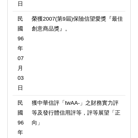
日
民
榮獲2007(第9屆)保險信望愛獎『最佳
國
創意商品獎』。
96
年
07
月
03
日
民
獲中華信評「twAA-」之財務實力評
國
等及發行體信用評等，評等展望「正
96
向」
年