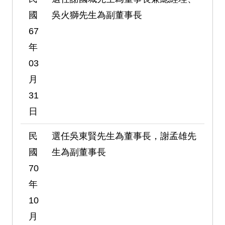
國
吳火獅先生為副董事長
67
年
03
月
31
日
民
選任吳東賢先生為董事長，謝孟雄先
國
生為副董事長
70
年
10
月