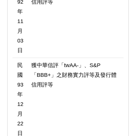
92
信用評等
年
11
月
03
日
民
獲中華信評「twAA-」、S&P
國
「BBB+」之財務實力評等及發行體
93
信用評等
年
12
月
22
日