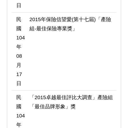
日
民
2015年保險信望愛(第十七屆)「產險
國
組-最佳保險專業獎」
104
年
08
月
17
日
民
「2015卓越最佳評比大調查」產險組
國
「最佳品牌形象」獎
104
年