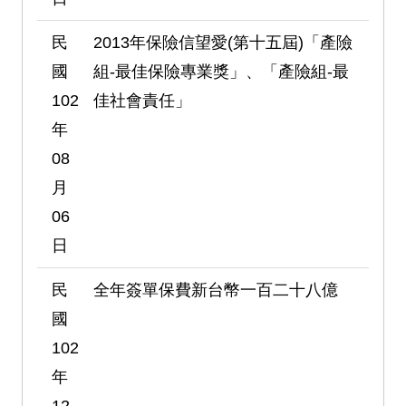
民
2013年保險信望愛(第十五屆)「產險
國
組-最佳保險專業獎」、「產險組-最
102
佳社會責任」
年
08
月
06
日
民
全年簽單保費新台幣一百二十八億
國
102
年
12