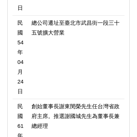
日
民
總公司遷址至臺北市武昌街一段三十
國
五號擴大營業
54
年
04
月
24
日
民
創始董事長謝東閔榮先生任台灣省政
國
府主席。推選謝國城先生為董事長兼
61
總經理
年