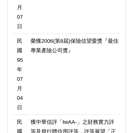
月
07
日
民
榮獲2006(第8屆)保險信望愛獎『最佳
國
專業產險公司獎』
95
年
07
月
04
日
民
獲中華信評「twAA-」之財務實力評
國
等及發行體信用評等，評等展望「正