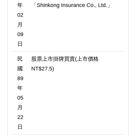
年
「Shinkong Insurance Co., Ltd.」
02
月
09
日
民
股票上市掛牌買賣(上市價格
國
NT$27.5)
89
年
05
月
22
日