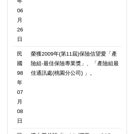
年
06
月
26
日
民
榮獲2009年(第11屆)保險信望愛「產
國
險組-最佳保險專業獎」、「產險組最
98
佳通訊處(桃園分公司) 」。
年
07
月
08
日