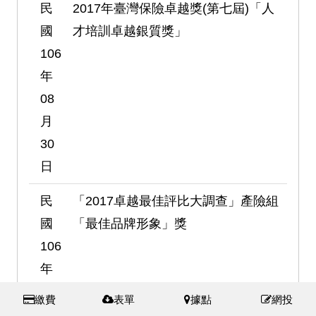
民
2017年臺灣保險卓越獎(第七屆)「人
國
才培訓卓越銀質獎」
106
年
08
月
30
日
民
「2017卓越最佳評比大調查」產險組
國
「最佳品牌形象」獎
106
年
09
繳費
表單
據點
網投
月