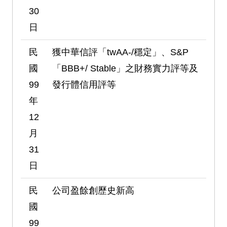
30
日
民
獲中華信評「twAA-/穩定」、S&P
國
「BBB+/ Stable」之財務實力評等及
99
發行體信用評等
年
12
月
31
日
民
公司盈餘創歷史新高
國
99