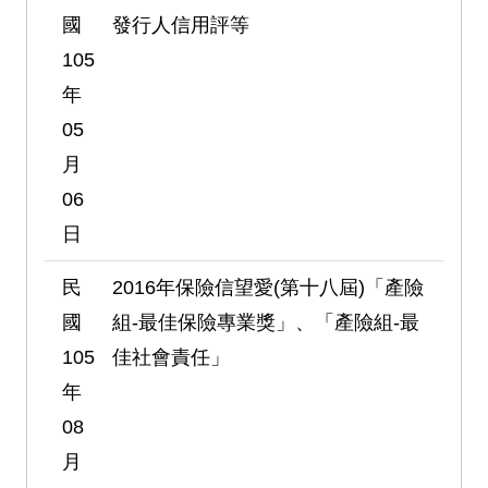
國
發行人信用評等
105
年
05
月
06
日
民
2016年保險信望愛(第十八屆)「產險
國
組-最佳保險專業獎」、「產險組-最
105
佳社會責任」
年
08
月