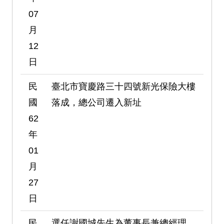
07
月
12
日
民
臺北市寶慶路三十四號新光保險大樓
國
落成，總公司遷入新址
62
年
01
月
27
日
民
選任謝國城先生為董事長兼總經理、