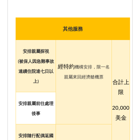
其他服務
安排親屬探視
(被保人因急難事故
經特約
機構安排，限一名
連續住院達七日以
親屬來回經濟艙機票
合計上
上)
限
安排親屬前往處理
20,000
後事
美金
安排隨行配偶返國