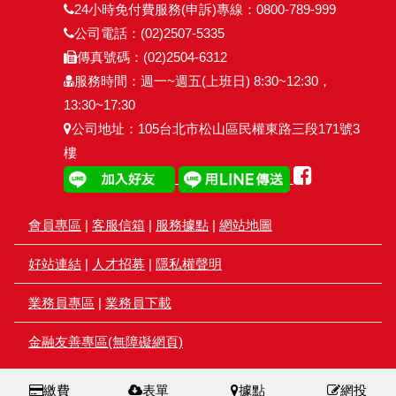
24小時免付費服務(申訴)專線：0800-789-999
公司電話：(02)2507-5335
傳真號碼：(02)2504-6312
服務時間：週一~週五(上班日) 8:30~12:30，
13:30~17:30
公司地址：105台北市松山區民權東路三段171號3
樓
會員專區
|
客服信箱
|
服務據點
|
網站地圖
好站連結
|
人才招募
|
隱私權聲明
業務員專區
|
業務員下載
金融友善專區(無障礙網頁)
繳費
表單
據點
網投