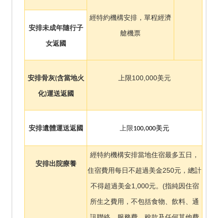
經特約機構安排，單程經濟
安排未成年隨行子
艙機票
女返國
100,000
安排骨灰(含當地火
上限
美元
化)運送返國
安排遺體運送返國
上限
100,000
美元
經特約機構安排當地住宿最多五日，
安排出院療養
住宿費用每日不超過美金250元，總計
不得超過美金1,000元。(指純因住宿
所生之費用，不包括食物、飲料、通
訊聯絡、服務費、稅款及任何其他費