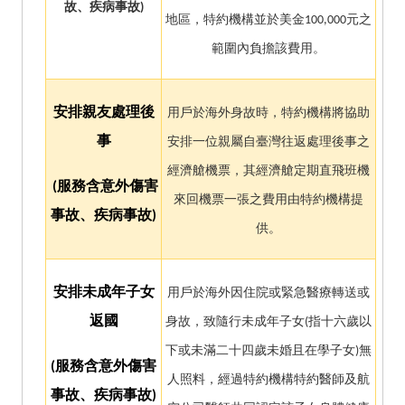
故、疾病事故)
地區，特約機構並於美金100,000元之
範圍內負擔該費用。
安排親友處理後
用戶於海外身故時，特約機構將協助
事
安排一位親屬自臺灣往返處理後事之
經濟艙機票，其經濟艙定期直飛班機
(
服務含意外傷害
來回機票一張之費用由特約機構提
事故、疾病事故)
供。
安排未成年子女
用戶於海外因住院或緊急醫療轉送或
返國
身故，致隨行未成年子女(指十六歲以
下或未滿二十四歲未婚且在學子女)無
(
服務含意外傷害
人照料，經過特約機構特約醫師及航
事故、疾病事故)