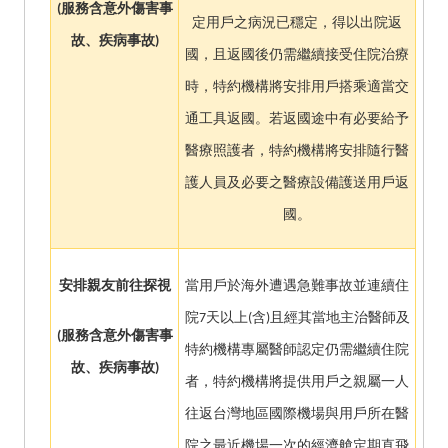
(
服務含意外傷害事
定用戶之病況已穩定，得以出院返
故、疾病事故)
國，且返國後仍需繼續接受住院治療
時，特約機構將安排用戶搭乘適當交
通工具返國。若返國途中有必要給予
醫療照護者，特約機構將安排隨行醫
護人員及必要之醫療設備護送用戶返
國。
安排親友前往探視
當用戶於海外遭遇急難事故並連續住
院7天以上(含)且經其當地主治醫師及
(
服務含意外傷害事
特約機構專屬醫師認定仍需繼續住院
故、疾病事故)
者，特約機構將提供用戶之親屬一人
往返台灣地區國際機場與用戶所在醫
院之最近機場一次的經濟艙定期直飛