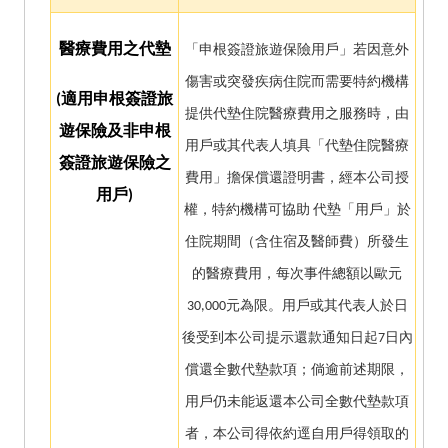
醫療費用之代墊
「申根簽證旅遊保險用戶」若因意外
傷害或突發疾病住院而需要特約機構
(
適用申根簽證旅
提供代墊住院醫療費用之服務時，由
遊保險及非申根
用戶或其代表人填具「代墊住院醫療
簽證旅遊保險之
費用」擔保償還證明書，經本公司授
用戶)
權，特約機構可協助 代墊「用戶」於
住院期間（含住宿及醫師費）所發生
的醫療費用，每次事件總額以歐元
30,000元為限。用戶或其代表人於日
後受到本公司提示還款通知日起7日內
償還全數代墊款項；倘逾前述期限，
用戶仍未能返還本公司全數代墊款項
者，本公司得依約逕自用戶得領取的