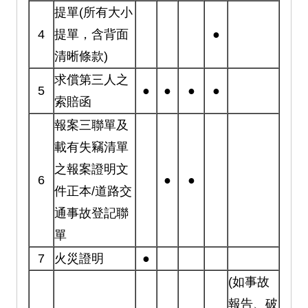
提單(所有大小
4
提單，含背面
●
清晰條款)
求償第三人之
5
●
●
●
●
索賠函
報案三聯單及
載有失竊清單
之報案證明文
6
●
●
件正本/道路交
通事故登記聯
單
7
火災證明
●
(如事故
報告、破