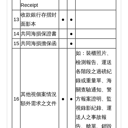
Receipt
收款銀行存摺封
13
●
●
面影本
14
共同海損保證書
●
15
共同海損擔保函
●
如：裝櫃照片、
檢測報告、運送
各階段之過磅紀
錄或重量單、海
關查驗通知、警
其他視個案情況
16
●
●
方報案證明、監
額外需求之文件
視錄影紀錄、運
送人之事故報
告、艙單、銷毀