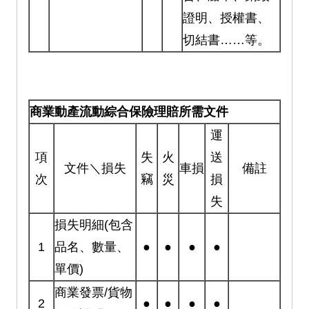
證明、授權書、
切結書……等。
商業動產流動綜合保險理賠所需文件
運
項
失
火
送
文件＼損失
車損
備註
次
竊
災
損
失
損失明細(包含
1
品名、數量、
●
●
●
●
單價)
商業發票/貨物
2
●
●
●
●