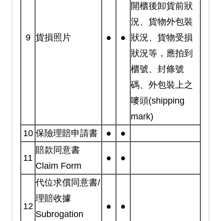
開櫃後卸貨前狀
況、貨物外包裝
9
貨損照片
●
●
狀況、貨物受損
狀況等，應拍到
櫃號、封條號
碼、外包裝上之
嘜頭(shipping
mark)
10
保險理賠申請書
●
●
賠款同意書
11
●
●
Claim Form
代位求償同意書/
理賠收據
12
●
●
Subrogation