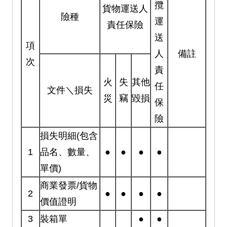
攬
貨物運送人
險種
運
責任保險
送
項
人
備註
次
責
火
失
其他
任
文件＼損失
災
竊
毀損
保
險
損失明細(包含
1
品名、數量、
●
●
●
●
單價)
商業發票/貨物
2
●
●
●
●
價值證明
3
裝箱單
●
●