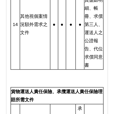
細、帳
其他視個案情
冊、求償
14
況額外需求之
●
●
●
●
第三人、
文件
運送人之
公證報
告、代位
求償同意
書
貨物運送人責任保險、承攬運送人責任保險理
賠所需文件
承