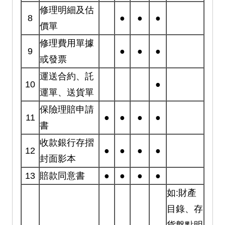
修理明細及估
8
●
●
●
價單
修理費用單據
9
●
●
●
或發票
運送合約、託
10
●
運單、送貨單
保險理賠申請
11
●
●
●
●
書
收款銀行存摺
12
●
●
●
●
封面影本
13
賠款同意書
●
●
●
●
如:財產
目錄、存
貨盤點明