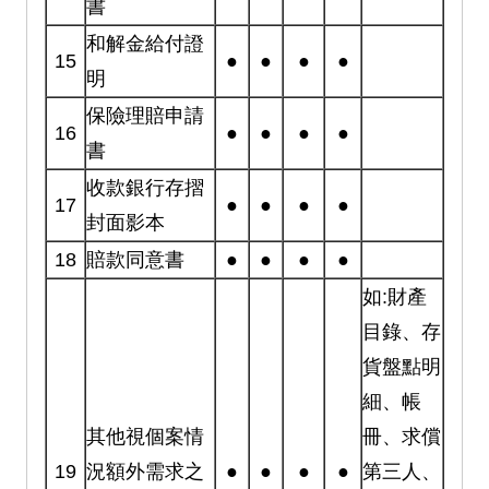
書
和解金給付證
15
●
●
●
●
明
保險理賠申請
16
●
●
●
●
書
收款銀行存摺
17
●
●
●
●
封面影本
18
賠款同意書
●
●
●
●
如:財產
目錄、存
貨盤點明
細、帳
其他視個案情
冊、求償
19
況額外需求之
●
●
●
●
第三人、