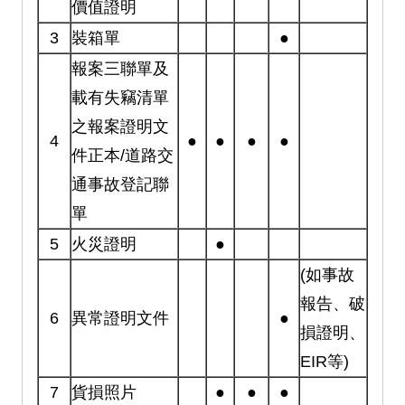
價值證明
3
裝箱單
●
報案三聯單及
載有失竊清單
之報案證明文
4
●
●
●
●
件正本/道路交
通事故登記聯
單
5
火災證明
●
(如事故
報告、破
6
異常證明文件
●
損證明、
EIR等)
7
貨損照片
●
●
●