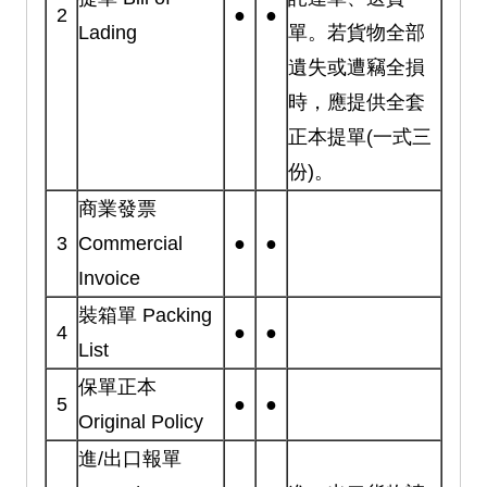
2
●
●
Lading
單。若貨物全部
遺失或遭竊全損
時，應提供全套
正本提單(一式三
份)。
商業發票
3
Commercial
●
●
Invoice
裝箱單 Packing
4
●
●
List
保單正本
5
●
●
Original Policy
進/出口報單