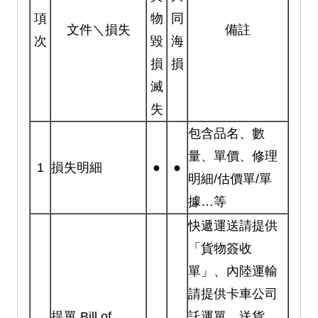
項
物
同
文件＼損失
備註
次
毀
海
損
損
滅
失
包含品名、數
量、單價、修理
1
損失明細
●
●
明細/估價單/單
據…等
快遞運送請提供
「貨物簽收
單」、內陸運輸
請提供卡車公司
提單 Bill of
託運單、送貨