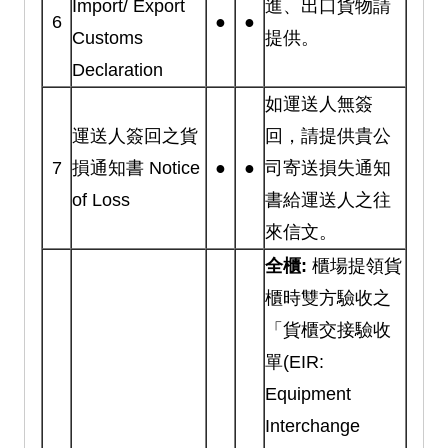
Import/ Export
進、出口貨物請
6
●
●
Customs
提供。
Declaration
如運送人無簽
運送人簽回之貨
回，請提供貴公
7
損通知書 Notice
●
●
司寄送損失通知
of Loss
書給運送人之往
來信文。
全櫃:
櫃場提領貨
櫃時雙方驗收之
「貨櫃交接驗收
單(EIR:
Equipment
Interchange