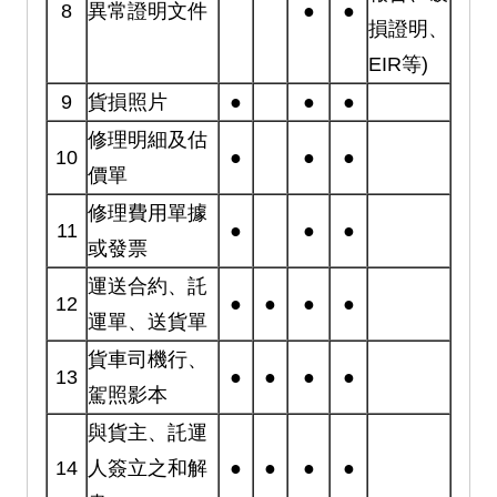
8
異常證明文件
●
●
損證明、
EIR等)
9
貨損照片
●
●
●
修理明細及估
10
●
●
●
價單
修理費用單據
11
●
●
●
或發票
運送合約、託
12
●
●
●
●
運單、送貨單
貨車司機行、
13
●
●
●
●
駕照影本
與貨主、託運
14
人簽立之和解
●
●
●
●