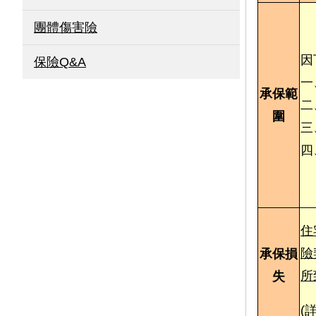
團體傷害險
因
保險Q&A
一
承保範
二
圍
三
四
住
險
承保損
所
失
(