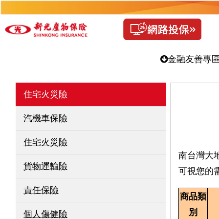
金融友善專
住宅火災險
汽機車保險
住宅火災險
南台灣大
貨物運輸險
可視您的
責任保險
商品類
別
個人傷健險