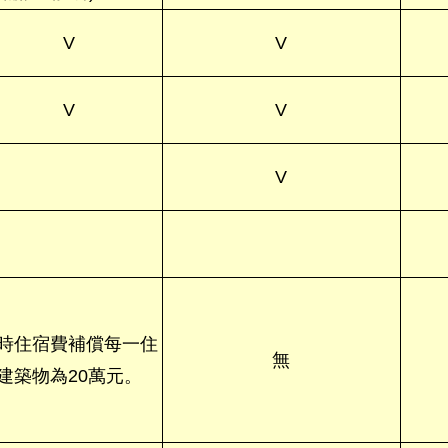
V
V
V
V
V
時住宿費補償每一住
無
建築物為20萬元。