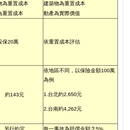
物為重置成本
建築物為重置成本
為重置成本
動產為實際價值
投保20萬
依重置成本評估
依地區不同，以保險金額100萬
為例
1.台北約2,650元
約143元
2.台南約4,262元
另行約定
每一事故為賠償金額之5%