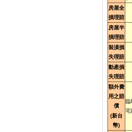
房屋全
損理賠
房屋半
損理賠
裝潢損
失理賠
動產損
失理賠
額外費
用之賠
臨
償
宅
(新台
幣)