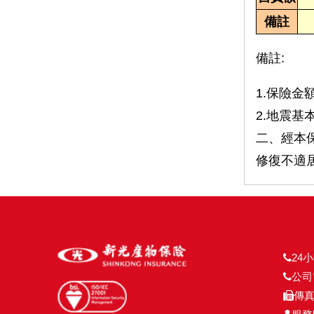
備註
備註:
1.保險
2.地震
二、經本
修復不適
24小
公司電
傳真號