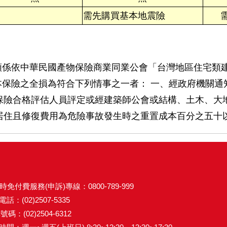
需先購買基本地震險
金額係依中華民國產物保險商業同業公會「台灣地區住宅類
基本保險之全損為符合下列情事之一者： 一、經政府機關
保險合格評估人員評定或經建築師公會或結構、土木、大
居住且修復費用為危險事故發生時之重置成本百分之五十
時免付費服務(申訴)專線：0800-789-999
話：(02)2507-5335
碼：(02)2504-6312