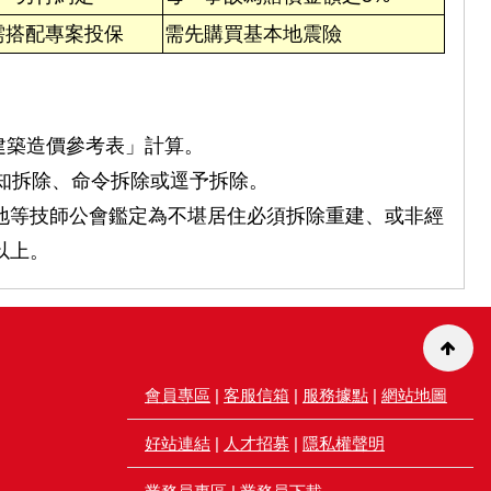
需搭配專案投保
需先購買基本地震險
建築造價參考表」計算。
通知拆除、命令拆除或逕予拆除。
地等技師公會鑑定為不堪居住必須拆除重建、或非經
以上。
會員專區
|
客服信箱
|
服務據點
|
網站地圖
好站連結
|
人才招募
|
隱私權聲明