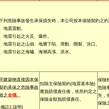
下列危險事故發生承保損失時，本公司按本保險契約之約
、地震震動。
、地震引起之火災、爆炸。
、地震引起之山崩、地層下陷、滑動、開裂、決口。
、地震引起之海嘯、海潮高漲、洪水。
宅建築物直接因本保
保險
扣除主保險契約(地震基本險)
契約承保之危險事故
危險
應負賠償責任後，依所約定之
致之
全損
。
失，
保險金額負賠償責任。
保險
詳備註2.說明)