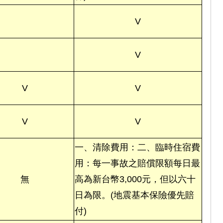
V
V
V
V
V
V
一、清除費用：二、臨時住宿費
用：每一事故之賠償限額每日最
無
高為新台幣3,000元，但以六十
日為限。(地震基本保險優先賠
付)