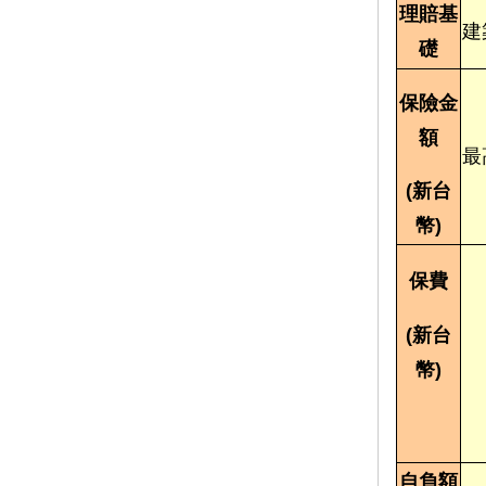
理賠基
建
礎
保險金
額
最
(新台
幣)
保費
(新台
幣)
自負額