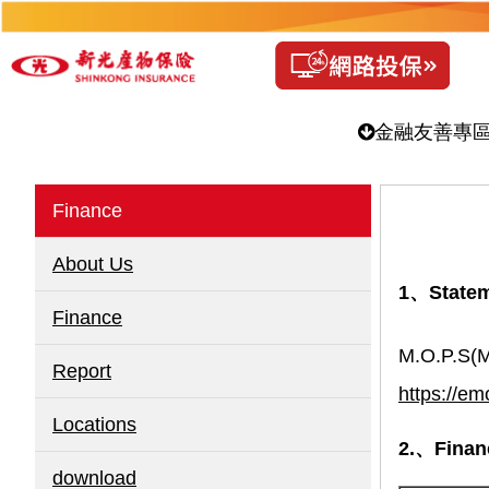
金融友善專
Finance
About Us
1、Statem
Finance
M.O.P.S(M
Report
https://em
Locations
2.、Financ
download