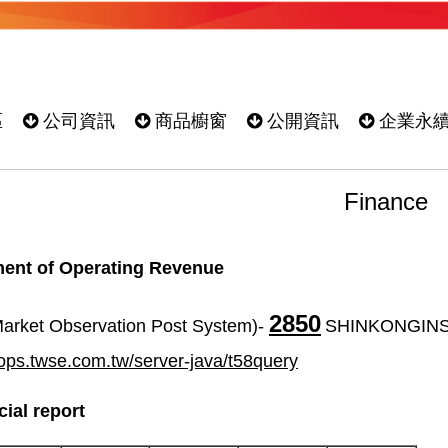
區
公司資訊
商品櫥窗
公開資訊
企業永
Finance
ent of Operating Revenue
2850
arket Observation Post System)-
SHINKONGINS
ops.twse.com.tw/server-java/t58query
ial report