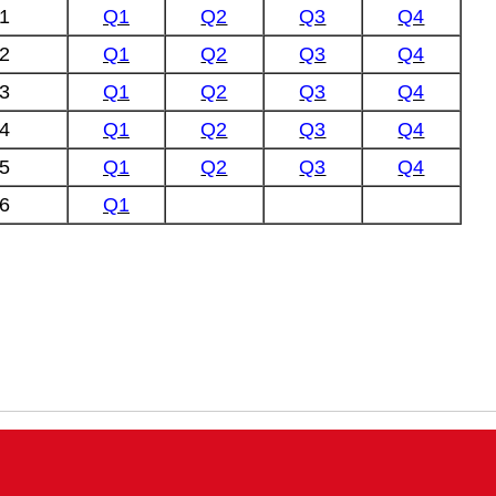
1
Q1
Q2
Q3
Q4
2
Q1
Q2
Q3
Q4
3
Q1
Q2
Q3
Q4
4
Q1
Q2
Q3
Q4
5
Q1
Q2
Q3
Q4
6
Q1